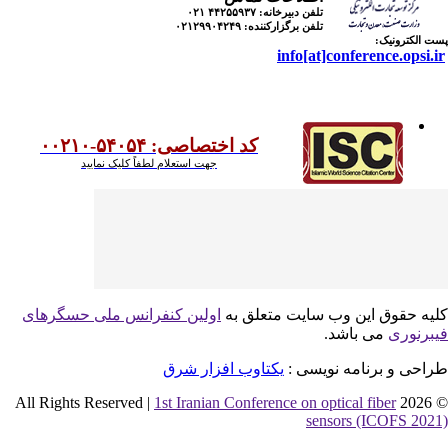
تلفن دبیرخانه:
۴۴۲۵۵۹۳۷ ۰۲۱
تلفن برگزارکننده:
۰۲۱۲۹۹۰۴۲۴۹
 الکترونیک:
info[at]conference.opsi.
کد اختصاصی: ۵۴۰۵۴-۰۰۲۱۰
جهت استعلام لطفاً کلیک نمایید
یه حقوق این وب سایت متعلق به
اولین کنفرانس ملی حسگرهای
برنوری
می باشد.
احی و برنامه نویسی :
یکتاوب افزار شرق
1st Iranian Conference on optical fiber
© 2026 
sensors (ICOFS 202