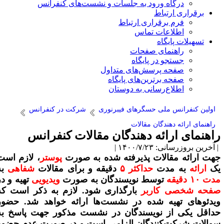
درگاه ورود به جلسات و نشست‌های کنفرانس
برقراری ارتباط
فرم برقراری ارتباط
اطلاعات تماس
تسهیلات پایگاه
راهنمای صفحات
جستجو در پایگاه
صفحه پرسش‌های متداول
صفحه برترین‌های پایگاه
اطلاع‌رسانی به دوستان
اولین کنفرانس ملی حسگرهای فیبرنوری
شرکت در کنفرانس
راهنمای ارائه دهندگان مقالات
اهنمای ارائه دهندگان مقالات کنفرانس
آخرین بروزرسانی: ۱۴۰۰/۷/۲۳ |
هت ارائه مقالات پذیرفته شده به صورت
پوستر
،
لازم است
ک
ارائه
به مدت
حداکثر ۵
دقیقه و برای مقالات
شفاهی
به
ت ۱۰ دقیقه
توسط نویسندگان به صورت
ویدیویی
تهیه و در
فحه شخصی کاربر
بارگذاری
شود
.
لازم به ذکر است که
یدئوهای تهیه شده در نشست‌ها ارائه خواهد شد. حضور
داقل یکی از نویسندگان در نشست مذکور جهت پاسخ به
والات شرکت‌کنندگان الزامی است و در صورت عدم حضور