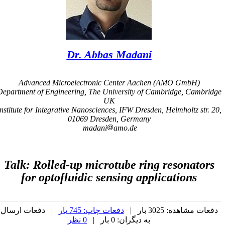
Dr. Abbas Madani
Advanced Microelectronic Center Aachen (AMO GmbH)
Department of Engineering, The University of Cambridge, Cambridg
UK
Institute for Integrative Nanosciences, IFW Dresden, Helmholtz str. 20
01069 Dresden, Germany
madani
amo.de
Talk:
Rolled-up microtube ring resonators
for optofluidic sensing applications
دفعات مشاهده: 3025 بار |
دفعات چاپ: 745 بار
| دفعات ارسال
به دیگران: 0 بار |
0 نظر