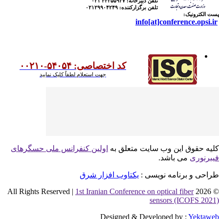
تلفن دبیرخانه:
۴۴۲۵۵۹۳۷ ۰۲۱
تلفن برگزارکننده:
۰۲۱۲۹۹۰۴۲۴۹
 الکترونیک:
info[at]conference.opsi.
کد اختصاصی: ۵۴۰۵۴-۰۰۲۱۰
جهت استعلام لطفاً کلیک نمایید
یه حقوق این وب سایت متعلق به
اولین کنفرانس ملی حسگرهای
برنوری
می باشد.
احی و برنامه نویسی :
یکتاوب افزار شرق
1st Iranian Conference on optical fiber
© 2026 
sensors (ICOFS 202
Designed & Developed by :
Yektaw