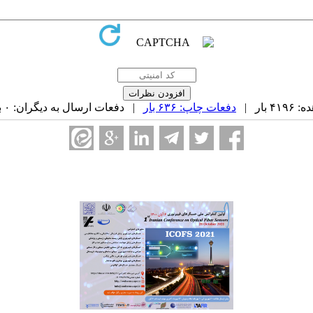
بار |
دفعات چاپ: ۶۳۶ بار
| دفعات ارسال به دیگران: ۰ بار |